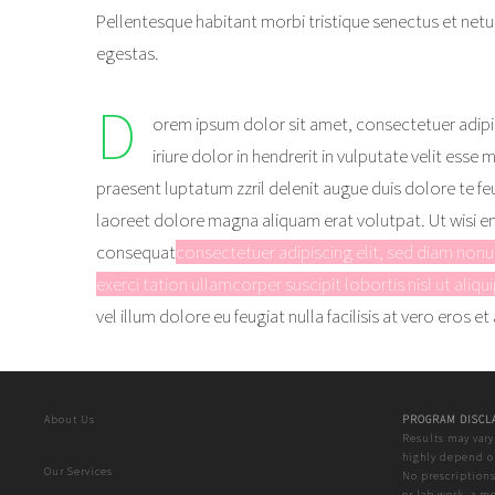
Pellentesque habitant morbi tristique senectus et net
egestas.
D
orem ipsum dolor sit amet, consectetuer adipi
iriure dolor in hendrerit in vulputate velit ess
praesent luptatum zzril delenit augue duis dolore te fe
laoreet dolore magna aliquam erat volutpat. Ut wisi en
consequat
consectetuer adipiscing elit, sed diam non
exerci tation ullamcorper suscipit lobortis nisl ut al
vel
illum dolore eu feugiat nulla facilisis at vero eros 
About Us
PROGRAM DISCL
Results may vary
highly depend on
Our Services
No prescriptions
or lab work, a m