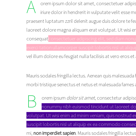
A
orem ipsum dolor sit amet, consectetuer adipis
iriure dolor in hendrerit in vulputate velit esse
praesent luptatum zzril delenit augue duis dolore te fe
laoreet dolore magna aliquam erat volutpat. Ut wisi en
consequat
consectetuer adipiscing elit, sed diam non
exerci tation ullamcorper suscipit lobortis nisl ut al
vel
illum dolore eu feugiat nulla facilisis at vero eros 
Mauris sodales fringilla lectus. Aenean quis malesuada 
morbi tristique senectus et netus et malesuada fames a
B
orem ipsum
dolor sit amet
, consectetur adipis
nonummy nibh euismod tincidunt ut laoreet d
volutpat. Ut wisi enim ad minim veniam, quis nostrud e
suscipit lobortis nisl ut aliquip ex ea commodo conse
mi,
non imperdiet sapien
. Mauris sodales fringilla lect