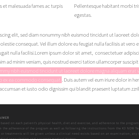
us et malesuada fames ac turpis
Pellentesque habitant morbi tri
egestas.
scing elit, sed diam nonummy nibh euismod tincidunt ut laoreet do
e molestie consequat. Vel
illum dolore eu feugiat nulla facilisis at ver
ugait nulla facilisi.Lorem ipsum dolor sit amet,
consectetuer adipisc
im ad minim veniam, quis nostrud exerci tation ullamcorper suscipit
ummy nibh euismod tincidunt ut laoreet dolore magna aliquam erat v
iquip ex ea commodo consequat.
.
Duis autem vel eum iriure dolor in he
et accumsan et iusto odio dignissim
qui blandit praesent luptatum zzril
AIMER
 based on each patient’s physical health, diet and exercise, and adherence to the program
 the adherence of the program as well as following the instructions from the K3 NOW T
 or treatments will be given unless a clinical need exists based on an examination, any 
edical consultation and a current medical history.