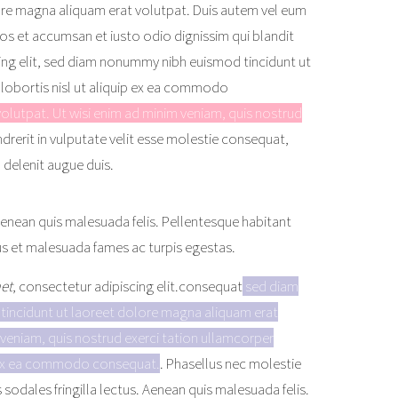
ore magna aliquam erat volutpat. Duis autem vel eum
 eros et accumsan et iusto odio dignissim
qui blandit
ing elit, sed diam nonummy nibh euismod tincidunt ut
 lobortis nisl ut aliquip ex ea commodo
olutpat. Ut wisi enim ad minim veniam, quis nostrud
ndrerit in vulputate velit esse molestie consequat,
 delenit augue duis.
 Aenean quis malesuada felis. Pellentesque habitant
us et malesuada fames ac turpis egestas.
met
, consectetur adipiscing elit.consequat
sed diam
incidunt ut laoreet dolore magna aliquam erat
 veniam, quis nostrud exerci tation ullamcorper
ip ex ea commodo consequat.
. Phasellus nec molestie
s sodales fringilla lectus. Aenean quis malesuada felis.