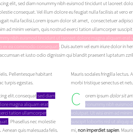
cing elit, sed diam nonummy nibh euismod tincidunt ut laoreet dol
 molestie consequat. Vel
illum dolore eu feugiat nulla facilisis at vero
ugait nulla facilisi.Lorem ipsum dolor sit amet,
consectetuer adipisc
im ad minim veniam, quis nostrud exerci tation ullamcorper suscipit
ummy nibh euismod tincidunt ut laoreet dolore magna aliquam erat v
iquip ex ea commodo consequat.
.
Duis autem vel eum iriure dolor in he
et accumsan et iusto odio dignissim
qui blandit praesent luptatum zzril
felis. Pellentesque habitant
Mauris sodales fringilla lectus.
c turpis egestas.
morbi tristique senectus et net
C
cing elit.consequat
sed diam
orem ipsum
dolor sit a
olore magna aliquam erat
nonummy nibh euismod t
xerci tation ullamcorper
volutpat. Ut wisi enim ad minim
quat.
. Phasellus nec molestie
suscipit lobortis nisl ut aliqu
us. Aenean quis malesuada felis.
mi,
non imperdiet sapien
. Mauri