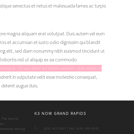
stique senectus et netus et malesuada fames ac turpis
lore magna aliquam erat volutpat. Duis autem vel eum
o eros et accumsan et iusto odio dignissim
qui blandit
ing elit, sed diam nonummy nibh euismod tincidunt ut
 lobortis nisl ut aliquip ex ea commodo
olutpat. Ut wisi enim ad minim veniam, quis nostrud
ndrerit in vulputate velit esse molestie consequat,
 delenit augue duis.
K3 NOW GRAND RAPIDS
. The results
eam.
(616) 425-5167
| FAX: (616) 499-3040
necessary testing