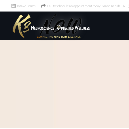
Intake Forms
Call to schedule an appointment today! Grand Rapids - (61