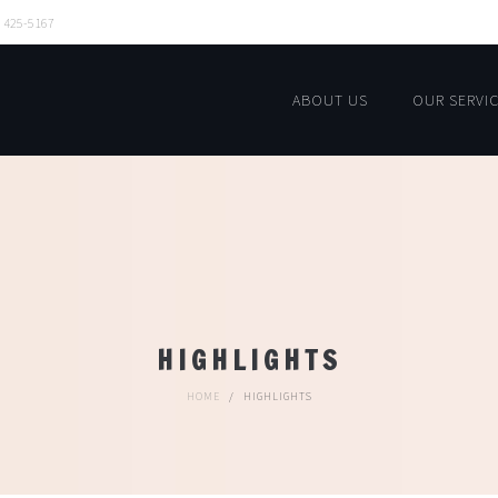
6) 425-5167
ABOUT US
OUR SERVI
HIGHLIGHTS
HOME
/
HIGHLIGHTS